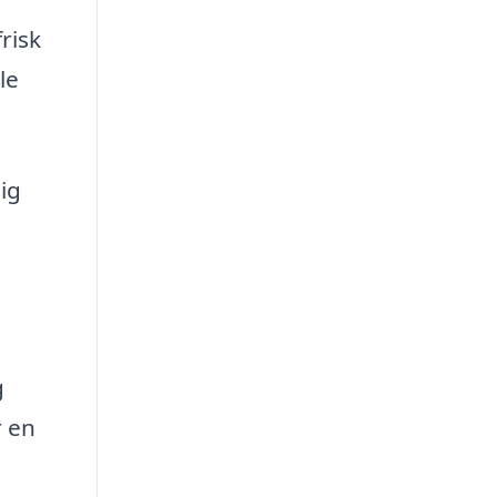
risk
le
ig
g
r en