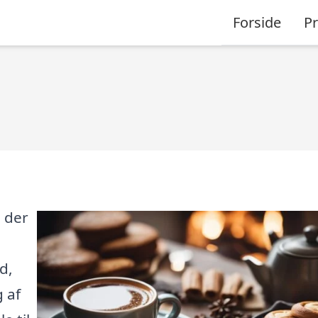
Forside
P
 der
d,
 af