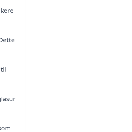
ulære
Dette
til
glasur
 som