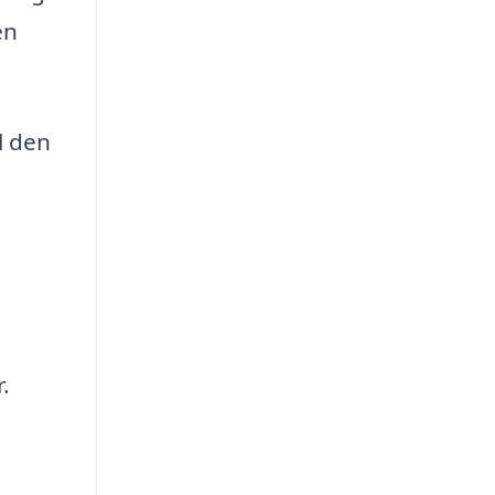
en
l den
.