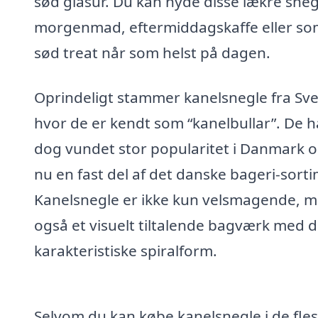
sød glasur. Du kan nyde disse lækre snegl
morgenmad, eftermiddagskaffe eller so
sød treat når som helst på dagen.
Oprindeligt stammer kanelsnegle fra Sve
hvor de er kendt som “kanelbullar”. De h
dog vundet stor popularitet i Danmark o
nu en fast del af det danske bageri-sort
Kanelsnegle er ikke kun velsmagende, 
også et visuelt tiltalende bagværk med 
karakteristiske spiralform.
Selvom du kan købe kanelsnegle i de fle