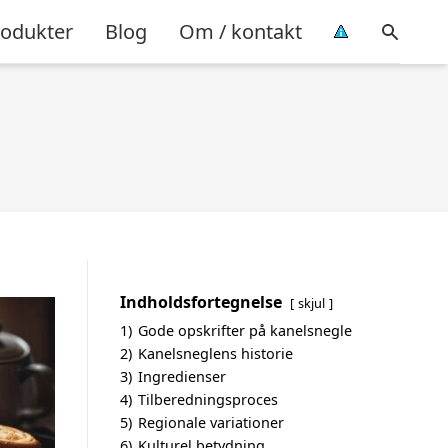
rodukter
Blog
Om / kontakt
Indholdsfortegnelse
skjul
1)
Gode opskrifter på kanelsnegle
2)
Kanelsneglens historie
3)
Ingredienser
4)
Tilberedningsproces
5)
Regionale variationer
6)
Kulturel betydning