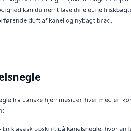
modighed kan du nemt lave dine egne friskbagt
orførende duft af kanel og nybagt brød.
elsnegle
negle fra danske hjemmesider, hver med en ko
n:
 En klassisk opskrift på kanelsnegle, hvor en l