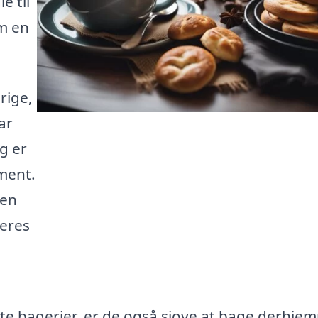
e til
m en
rige,
ar
g er
iment.
men
deres
ste bagerier, er de også sjove at bage derhje